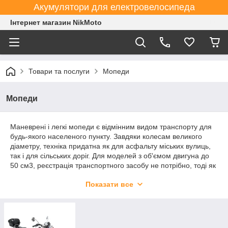
Акумулятори для електровелосипеда
Інтернет магазин NikMoto
Товари та послуги
Мопеди
Мопеди
Маневрені і легкі мопеди є відмінним видом транспорту для
будь-якого населеного пункту. Завдяки колесам великого
діаметру, техніка придатна як для асфальту міських вулиць,
так і для сільських доріг. Для моделей з об'ємом двигуна до
50 см3, реєстрація транспортного засобу не потрібно, тоді як
для мопедів з двигуном 110-125 см3 вона обов'язкова.
Показати все
Мопеди з об'ємом двигуна 110-125 см3