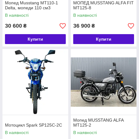
Мопед Musstang MT110-1
МОПЕД MUSSTANG ALFA FIT
Інтернет-магазин пропонує надійні мопеди з об'ємом двигуна
Delta, мопеди 110 см3
MT125-8
50,110, 125 см3. В наявності техніка таких виробників, як
В наявності
В наявності
SkyBike, Spark, Viper, Musstang. Транспорт відрізняється
стильним яскравим дизайном, який не залишить байдужими
30 600
36 900
₴
₴
всіх любителів мототехніки.
Купити
Купити
Мопед MUSSTANG ALFA
Мотоцикл Spark SP125C-2C
MT125-2
В наявності
В наявності