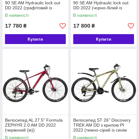
90 SE AM Hydraulic lock out
90 SE AM Hydraulic lock out
амортизаторами та широкими колесами. Для тих, хто не
DD 2022 (графітовий із
DD 2022 (чорно-білий із
бачить своїх буднів без велосипеда, підійдуть міські
зеленим (м))
сірим)
В наявності
В наявності
велосипеди, які добре поводяться в умовах міста. А ось тим,
хто хоче поєднати приємне з корисним, ми рекомендуємо
17 780
17 800
₴
₴
туристичні моделі, які стануть вам у нагоді в поході або для
поїздок на роботу.
Купити
Купити
Вибирайте свій ідеальний велосипед у NikMoto!
Велосипед AL 27.5" Formula
Велосипед ST 26" Discovery
ZEPHYR 2.0 AM DD 2022
TREK AM DD з крилом Pl
(червоний (м))
2022 (темно-сірий із синім
(м))
В наявності
В наявності