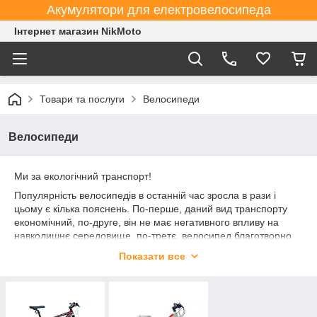
Акумулятори для електровелосипеда
Інтернет магазин NikMoto
Товари та послуги
Велосипеди
Велосипеди
Ми за екологічний транспорт!
Популярність велосипедів в останній час зросла в рази і
цьому є кілька пояснень. По-перше, даний вид транспорту
економічний, по-друге, він не має негативного впливу на
навколишнє середовище, по-третє, велосипед благотворно
впливає на організм і здоров'я.
Показати все
Щоб задовольнити потреби кожного покупця, в нашому
каталозі зібрано широкий асортимент різноманітних
велосипедів: гірські, туристичні, міські, дитячі і підліткові. Всі
вони характеризуються високою якістю матеріалів і збірки,