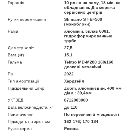
Гарантія
10 років на раму, 18 міс. на
обладнання. Діє мережа
сервісних центрів
Ручки перемикання
Shimano ST-EF500
(моноблоки)
Рама
алюміній, сплав 6061,
гидроформированные
труби
Діаметр коліс
27,5
Вага (кг)
15.1
Гальма
Tektro MD-M280 160/160,
дискові механічні
Рік
2022
Тип амортизації
Хардтейл
Підсідельний штир
Zoom, алюмінієвий, 400 мм,
діам.: 30,4мм
УКТЗЕД
8712003000
Вага велосипедиста, кг
до 110
Призначення
По пересіченій місцевості
Підходить на зріст, см
162-176; 170-184
Ручки керма
Резина