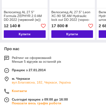
Велосипед AL 27.5"
Велосипед AL 27.5" Leon
Вилк
Formula ZEPHYR 2.0 AM
XC-90 SE AM Hydraulic
Hydra
DD 2022 (червоний (м))
lock out DD 2022 (чорно-
што
білий із сірим)
(YS
12 140
17 800
2 6
₴
₴
XCT
Купити
Купити
Про нас
Рейтинг не сформований
Менше 5 відгуків за останній рік
Працює з 27.01.2014
м. Черкаси
вул.Благовісна, 182, Черкаси, Україна
Контакти
Сьогодні працює з 09:00 до 16:00
Показати весь графік роботи