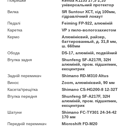
Покришки
Kenda K1153 27,5*2,10
універсальний протектор
Вилка
SR Suntour XCT, хід 100мм,
гідравлічний локаут
Педалі
Feiming FP-922, алюміній
Каретка
VP з пило-вологозахистом
Кермо
Алюмінієвий, райзер,
баттированный, д. 31,8 мм,
ш. 660мм
Обода
DS-17, алюміній, подвійний
Втулка задня
Shunfeng SF-A217R, 32H
алюміній, пром. підшипник,
ексцентрик
Задній перемикач
Shimano RD-M310 Altus
Винос
Zoom, алюмінієвий, 90 мм
Касета/трещітка
Shimano CS-HG200-8 12-32T
Втулка передня
Shunfeng SF-A217F, 32H
алюміній, пром. підшипник,
ексцентрик
Шатуни
Shimano FC-TY301 24-34-42
170 мм
Передній перемикач
Microshift FD-M20