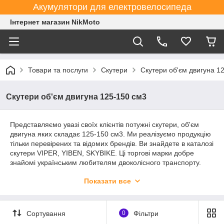
Акумулятори для електровелосипеда
Інтернет магазин NikMoto
Товари та послуги
Скутери
Скутери об'єм двигуна 1
Скутери об'єм двигуна 125-150 см3
Представляємо увазі своїх клієнтів потужні скутери, об'єм
двигуна яких складає 125-150 см3. Ми реалізуємо продукцію
тільки перевірених та відомих брендів. Ви знайдете в каталозі
скутери VIPER, YIBEN, SKYBIKE. Ці торгові марки добре
знайомі українським любителям двоколісного транспорту.
Наші ціни також не залишать вас байдужими, а регулярні
Показати все
акції дозволять отримати разом зі скутером ще і приємний
подарунок.
Сортування
0
Фільтри
Скутери від виробників VIPER, YIBEN,