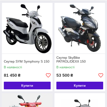
SKYBIKE
Ви можете придбати у нас на сайті скутери:
VIPER;
YIBEN;
SKYBIKE;
SPARK;
SPEED GEAR.
Скутер SkyBike
Скутер SYM Symphony S 150
PATROL/DEXX 150
В наявності
В наявності
Вони оснащені чотиритактними двигунами об'ємом 125-150
см3, які подарують вам комфорт від поїздок по місту і
81 450
53 500
₴
₴
сільській місцевості. Всі наші скутери відмінно зібрані, готові
до тривалої експлуатації, мають привабливий дизайн і хлопці,
Купити
Купити
і дівчата підберуть для себе в нашому магазині оптимальну
модель транспортного засобу. З докладним описом
вподобаного скутера можна ознайомитись на сайті або
отримати професійну консультацію від менеджера NikMoto.