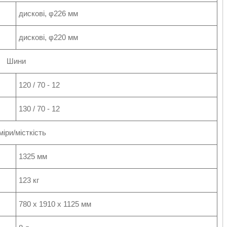
дискові, φ226 мм
дискові, φ220 мм
Шини
120 / 70 - 12
130 / 70 - 12
міри/місткість
1325 мм
123 кг
780 х 1910 х 1125 мм