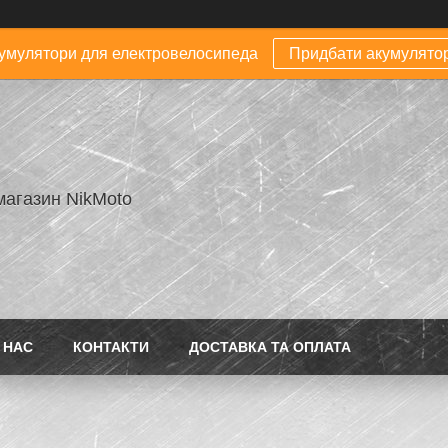
умулятори для електровелосипеда
Придбати акумулято
магазин NikMoto
 НАС
КОНТАКТИ
ДОСТАВКА ТА ОПЛАТА