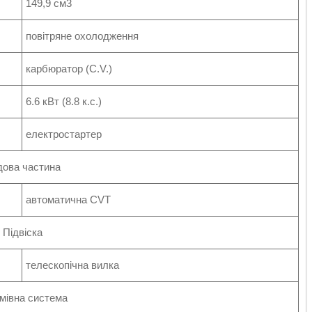
149,9 см3
повітряне охолодження
карбюратор (C.V.)
6.6 кВт (8.8 к.с.)
електростартер
дова частина
автоматична CVT
Підвіска
телескопічна вилка
мівна система