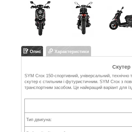
Опис
Характеристики
Скутер
SYM Crox 150-спортивний, універсальний, технічно точ
скутер є стильним і футуристичним. SYM Crox з пов
транспортним засобом. Це найкращий варіант для їз
Тип двигуна: