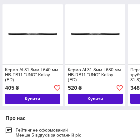
Кермо Al 31.8мм L640 мм
Кермо Al 31.8мм L680 мм
Пере
HB-FB11 "UNO" Kalloy
HB-RB11 "UNO" Kalloy
труб
(ED)
(ED)
31,8
хому
405
520
348
₴
₴
M37
Купити
Купити
Про нас
Рейтинг не сформований
Менше 5 відгуків за останній рік