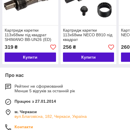
Картридж каретки
Картридж каретки
Карт
113х68мм під квадрат
113х68мм NECO B910 під
NEC
SHIMANO BB-UN26 (ED)
квадрат
319
256
260
₴
₴
Купити
Купити
Про нас
Рейтинг не сформований
Менше 5 відгуків за останній рік
Працює з 27.01.2014
м. Черкаси
вул.Благовісна, 182, Черкаси, Україна
Контакти