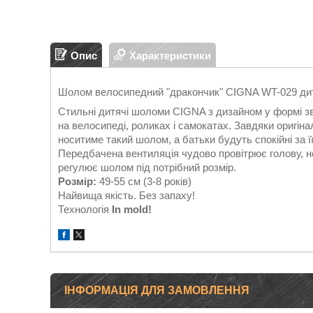
Опис
Характеристики
Шолом велосипедний "дракончик" CIGNA WT-029 дитя
Стильні дитячі шоломи CIGNA з дизайном у формі зв
на велосипеді, роликах і самокатах. Завдяки оригі
носитиме такий шолом, а батьки будуть спокійні за її
Передбачена вентиляція чудово провітрює голову, н
регулює шолом під потрібний розмір.
Розмір:
49-55 см (3-8 років)
Найвища якість. Без запаху!
Технологія
In mold!
ІНФОРМАЦІЯ ДЛЯ ЗАМОВЛЕННЯ