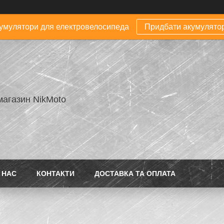
умулятори для електровелосипеда
Придбати акумулято
магазин NikMoto
 НАС
КОНТАКТИ
ДОСТАВКА ТА ОПЛАТА