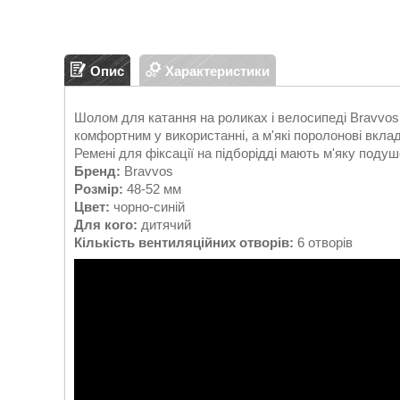
Опис
Характеристики
Шолом для катання на роликах і велосипеді Bravvos
комфортним у використанні, а м'які поролонові вкл
Ремені для фіксації на підборідді мають м'яку поду
Бренд:
Bravvos
Розмір:
48-52 мм
Цвет:
чорно-синій
Для кого:
дитячий
Кількість вентиляційних отворів:
6 отворів