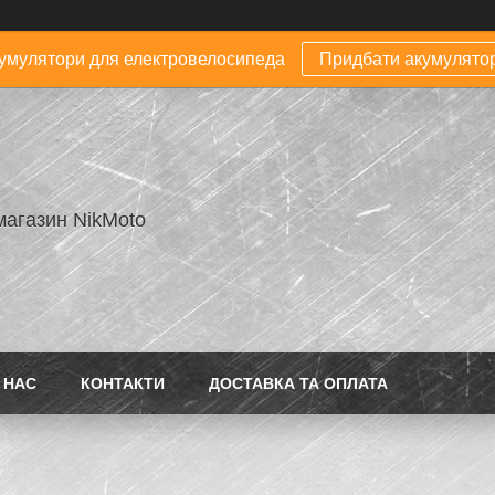
умулятори для електровелосипеда
Придбати акумулято
магазин NikMoto
 НАС
КОНТАКТИ
ДОСТАВКА ТА ОПЛАТА