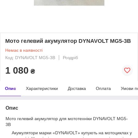
Мото гелевий акумулятор DYNAVOLT MG5-3B
Немає в наявності
Код: DYNAVOLT MG5-3B
Роздріб
1 080
₴
Опис
Характеристики
Доставка
Оплата
Умови п
Опис
Мото гелевий акумулятор для мототехніки DYNAVOLT MG5-
3B
Акумулятори марки «DYNAVOLT» купують на мотоциклах у