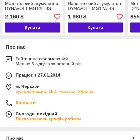
Мото гелевий акумулятор
Нано гелевий акумулятор
Мото
DYNAVOLT MG12L-BS
DYNAVOLT MG12А-BS
DYN
2 160
1 980
855
₴
₴
Купити
Купити
Про нас
Рейтинг не сформований
Менше 5 відгуків за останній рік
Працює з 27.01.2014
м. Черкаси
вул.Благовісна, 182, Черкаси, Україна
Контакти
Сьогодні вихідний
Показати весь графік роботи
Про нас