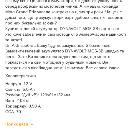
всьому світі. Це якісні акумулятори, які досягли успіху навіть
серед професійних мотоперегінників. А німецька команда
Moto Grand Prix уклала контракт на цілих три роки. Чи це не
доказ того, що ці акумулятори варті добрих слів, які говорять
про них буквально всюди?
Купити гелевий акумулятор DYNAVOLT MG5-3B варто всім,
хто хоче забезпечити свій мотоцикл 5 Ампер/часом надійності
та якості.
Ця АКБ зробить Вашу їзду невимушеною й безпечною.
Замовити гелевий акумулятор DYNAVOLT MG5-3B швидко та
легко. Зате Ви залишитеся задоволені тим, що можете
покластися на свій мотоцикл у будь-який момент. Він
заведеться з півобладнанням, і тішитиме Вас легкою їздою.
Характеристика
Напруга: 12 V
Ємність: 5,0 Ah
Розміри (ДхШхВ): 120х61х132 мм
Вага: 2,03 кг
Ток заряду: 0,50 А
ССА: 70
Приховати