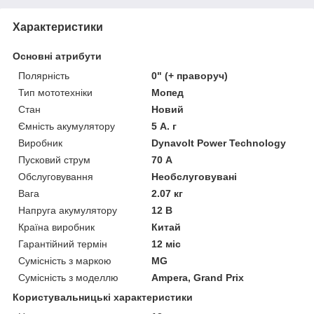
Характеристики
Основні атрибути
Полярність
0" (+ праворуч)
Тип мототехніки
Мопед
Стан
Новий
Ємність акумулятору
5 А. г
Виробник
Dynavolt Power Technology
Пусковий струм
70 А
Обслуговування
Необслуговувані
Вага
2.07 кг
Напруга акумулятору
12 В
Країна виробник
Китай
Гарантійний термін
12 міс
Сумісність з маркою
MG
Сумісність з моделлю
Ampera, Grand Prix
Користувальницькі характеристики