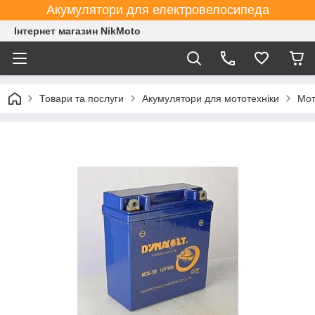
Акумулятори для електровелосипеда
Інтернет магазин NikMoto
Товари та послуги
Акумулятори для мототехніки
Мот