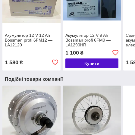
Акумулятор 12 V 12 Ah
Акумулятор 12 V 9 Ah
Свин
Bossman profi 6FM12 —
Bossman profi 6FM9 —
акум
LA12120
LA1290HR
елек
12 A
1 100
₴
6DZ
1 580
1 5
₴
Купити
Подібні товари компанії