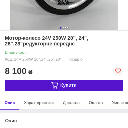
Мотор-колесо 24V 250W 20", 24",
26",28"редукторне переднє
В наявності
Код: 24V 250W 20",24",26",28"
Роздріб
8 100
₴
Купити
Опис
Характеристики
Доставка
Оплата
Умови п
Опис