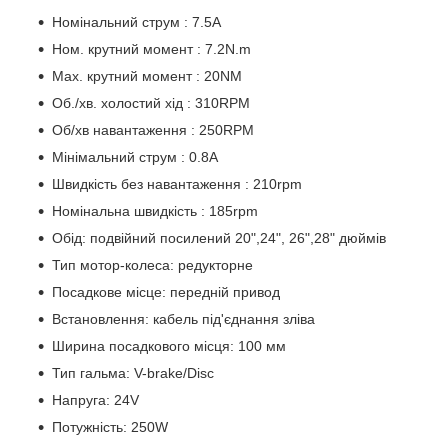
Номінальний струм : 7.5A
Ном. крутний момент : 7.2N.m
Мах. крутний момент : 20NM
Об./хв. холостий хід : 310RPM
Об/хв навантаження : 250RPM
Мінімальний струм : 0.8A
Швидкість без навантаження : 210rpm
Номінальна швидкість : 185rpm
Обід: подвійний посилений 20",24", 26",28" дюймів
Тип мотор-колеса: редукторне
Посадкове місце: передній привод
Встановлення: кабель під'єднання зліва
Ширина посадкового місця: 100 мм
Тип гальма: V-brake/Disc
Напруга: 24V
Потужність: 250W