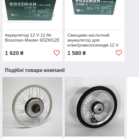
Акумулятор 12 V 12 Ah
Свинцево-кислотний
Bossman-Master 6DZM12E
акумулятор для
електровелосипедів 12 V
12 Ah Bossman-Master
1 620
1 580
₴
₴
6DZM12
Подібні товари компанії