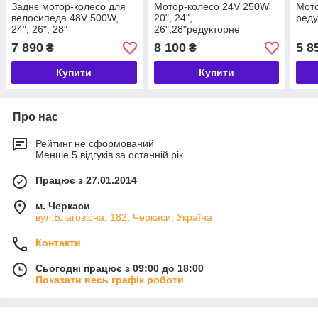
Заднє мотор-колесо для
Мотор-колесо 24V 250W
Мот
велосипеда 48V 500W,
20", 24",
реду
24", 26", 28"
26",28"редукторне
переднє
7 890
8 100
5 8
₴
₴
Купити
Купити
Про нас
Рейтинг не сформований
Менше 5 відгуків за останній рік
Працює з 27.01.2014
м. Черкаси
вул.Благовісна, 182, Черкаси, Україна
Контакти
Сьогодні працює з 09:00 до 18:00
Показати весь графік роботи