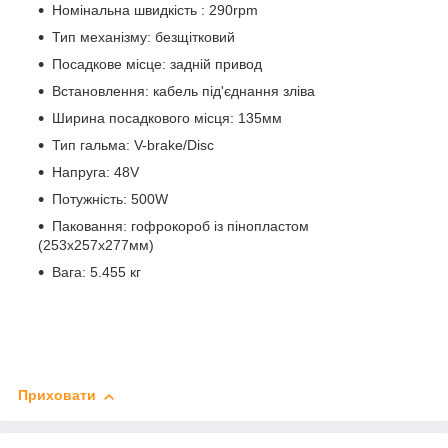
Номінальна швидкість : 290rpm
Тип механізму: безщітковий
Посадкове місце: задній привод
Встановлення: кабель під'єднання зліва
Ширина посадкового місця: 135мм
Тип гальма: V-brake/Disc
Напруга: 48V
Потужність: 500W
Паковання: гофрокороб із пінопластом
(253х257х277мм)
Вага: 5.455 кг
Приховати