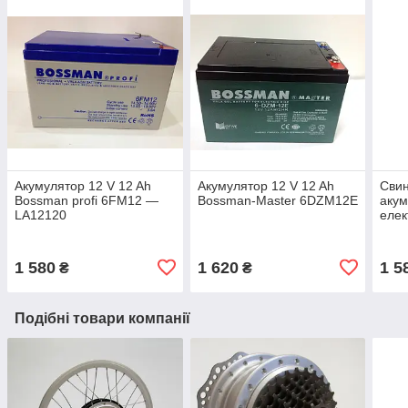
Акумулятор 12 V 12 Ah
Акумулятор 12 V 12 Ah
Свин
Bossman profi 6FM12 —
Bossman-Master 6DZM12E
акум
LA12120
елек
12 A
6DZ
1 580
1 620
1 5
₴
₴
Подібні товари компанії