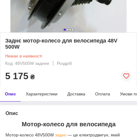
Заднє мотор-колесо для велосипеда 48V
500W
Немає в наявності
Код: 48V500W заднее
Роздріб
5 175
₴
Опис
Характеристики
Доставка
Оплата
Умови п
Опис
Мотор-колесо для велосипеда
Мотор-колесо 48V500W
заднє
— це електродвигун, який