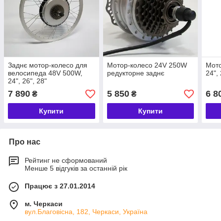
Заднє мотор-колесо для
Мотор-колесо 24V 250W
Мото
велосипеда 48V 500W,
редукторне заднє
24", 
24", 26", 28"
7 890
5 850
6 8
₴
₴
Купити
Купити
Про нас
Рейтинг не сформований
Менше 5 відгуків за останній рік
Працює з 27.01.2014
м. Черкаси
вул.Благовісна, 182, Черкаси, Україна