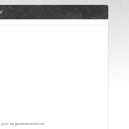
V
 днів
за домовленістю