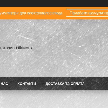
умулятори для електровелосипеда
Придбати акумулято
магазин NikMoto
 НАС
КОНТАКТИ
ДОСТАВКА ТА ОПЛАТА