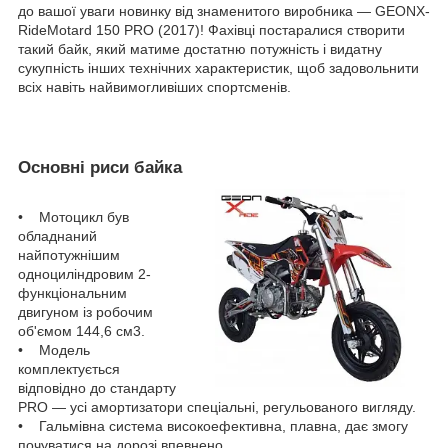
до вашої уваги новинку від знаменитого виробника — GEONX-
RideMotard 150 PRO (2017)! Фахівці постаралися створити
такий байк, який матиме достатню потужність і видатну
сукупність інших технічних характеристик, щоб задовольнити
всіх навіть найвимогливіших спортсменів.
Основні риси байка
• Мотоцикл був
обладнаний
найпотужнішим
одноциліндровим 2-
функціональним
двигуном із робочим
об'ємом 144,6 см3.
• Модель
комплектується
відповідно до стандарту
PRO — усі амортизатори спеціальні, регульованого вигляду.
• Гальмівна система високоефективна, плавна, дає змогу
почуватися на дорозі впевнено.