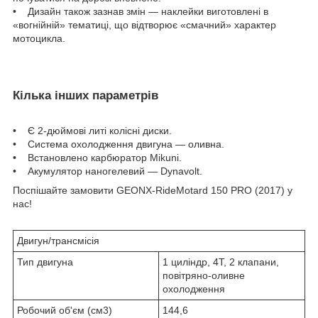
• Дизайн також зазнав змін — наклейки виготовлені в
«вогнійній» тематиці, що відтворює «смачний» характер
мотоцикла.
Кілька інших параметрів
• Є 2-дюймові литі колісні диски.
• Система охолодження двигуна — оливна.
• Встановлено карбюратор Mikuni.
• Акумулятор наногелевий — Dynavolt.
Поспішайте замовити GEONX-RideMotard 150 PRO (2017) у
нас!
Двигун/трансмісія
Тип двигуна
1 циліндр, 4T, 2 клапани,
повітряно-оливне
охолодження
Робочий об'єм (см3)
144,6