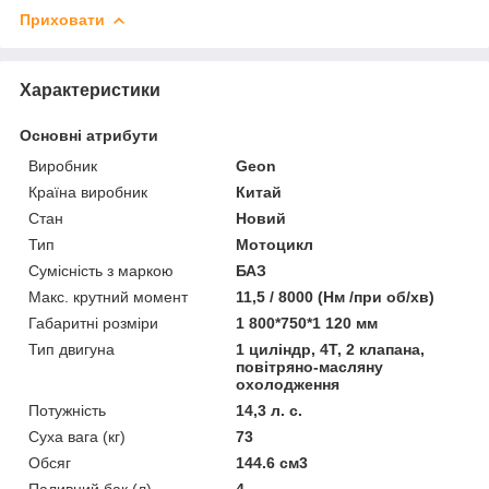
Приховати
Характеристики
Основні атрибути
Виробник
Geon
Країна виробник
Китай
Стан
Новий
Тип
Мотоцикл
Сумісність з маркою
БАЗ
Макс. крутний момент
11,5 / 8000 (Нм /при об/хв)
Габаритні розміри
1 800*750*1 120 мм
Тип двигуна
1 циліндр, 4Т, 2 клапана,
повітряно-масляну
охолодження
Потужність
14,3 л. с.
Суха вага (кг)
73
Обсяг
144.6 см3
Паливний бак (л)
4