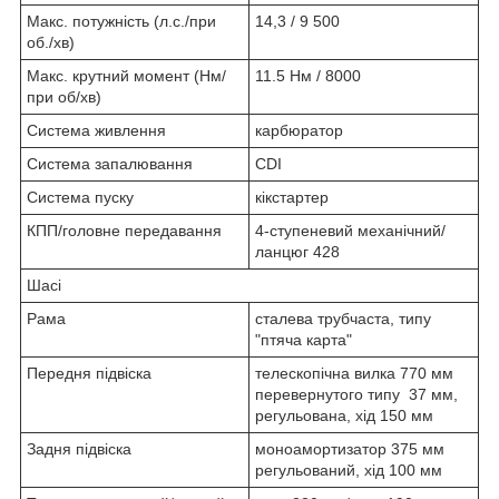
Макс. потужність (л.с./при
14,3 / 9 500
об./хв)
Макс. крутний момент (Нм/
11.5 Нм / 8000
при об/хв)
Система живлення
карбюратор
Система запалювання
CDI
Система пуску
кікстартер
КПП/головне передавання
4-ступеневий механічний/
ланцюг 428
Шасі
Рама
сталева трубчаста, типу
"птяча карта"
Передня підвіска
телескопічна вилка 770 мм
перевернутого типу 37 мм,
регульована, хід 150 мм
Задня підвіска
моноамортизатор 375 мм
регульований, хід 100 мм