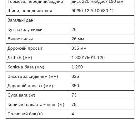
Тормоза, передний/задний
диск 220 мм/диск 190 мм
Шини, передня/задня
90/90-12 // 100/80-12
Загальні дані
Кут нахилу вилки
26
Винос вилки
26 мм
Дорожній просвіт
335 мм
ДхШхВ (мм)
1 800*750*1 120
Колісна база (мм)
1 260
Висота за сидінням (мм)
825
Дорожній просвіт (мм)
350
Суха вага (кг)
73
Корисне навантаження (кг)
75
Паливний бак (л)
4