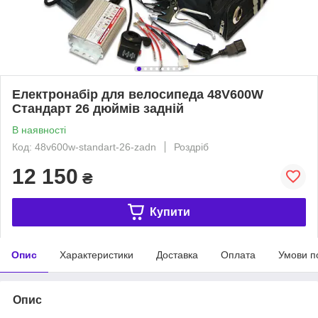
Електронабір для велосипеда 48V600W
Стандарт 26 дюймів задній
В наявності
Код: 48v600w-standart-26-zadn
Роздріб
12 150
₴
Купити
Опис
Характеристики
Доставка
Оплата
Умови п
Опис