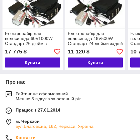
Електронабір для
Електронабір для
Елек
велосипеда 60V1000W
велосипеда 48V500W
вел
Стандарт 26 дюймів
Стандарт 24 дюйми задній
Стан
задній
задн
17 775
11 120
10 
₴
₴
Купити
Купити
Про нас
Рейтинг не сформований
Менше 5 відгуків за останній рік
Працює з 27.01.2014
м. Черкаси
вул.Благовісна, 182, Черкаси, Україна
Контакти