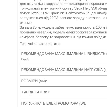
для ніг, легкість керування — незаперечні переваги м
Триколісний електричний скутер Vega Help 350 обла
потужністю 350W. Трансмісія автоматична, дві швидкос
заряджається від 220V, повного заряду вистачає на п
окремо.
За ваги 35 кг, модель забезпечує вантажність 100 кг
порівняно невеликі, модель електроскутера компакт
комфорт, безпеку та задоволення від кожної поїздки.
Технічні характеристики
РЕКОМЕНДОВАНА МАКСИМАЛЬНА ШВИДКІСТЬ (
год):
РЕКОМЕНДОВАНА МАКСИМАЛЬНА НАГРУЗКА (кг
РОЗМІРИ (мм):
ТИП ДВІГАТЕЛЯ:
ПОТУЖНІСТЬ ЕЛЕКТРОМОТОРА (W):