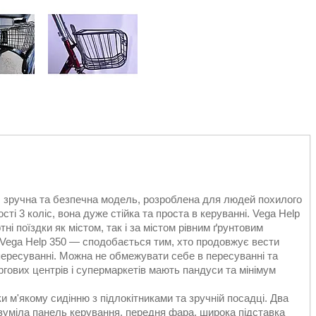
, зручна та безпечна модель, розроблена для людей похилого
і 3 коліс, вона дуже стійка та проста в керуванні. Vega Help
і поїздки як містом, так і за містом рівним ґрунтовим
 Vega Help 350 — сподобається тим, хто продовжує вести
пересуванні. Можна не обмежувати себе в пересуванні та
ргових центрів і супермаркетів мають пандуси та мінімум
 м'якому сидінню з підлокітниками та зручній посадці. Два
озуміла панель керування, передня фара, широка підставка