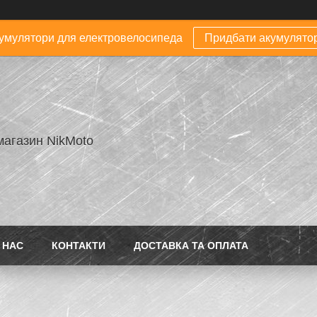
умулятори для електровелосипеда
Придбати акумулято
магазин NikMoto
 НАС
КОНТАКТИ
ДОСТАВКА ТА ОПЛАТА