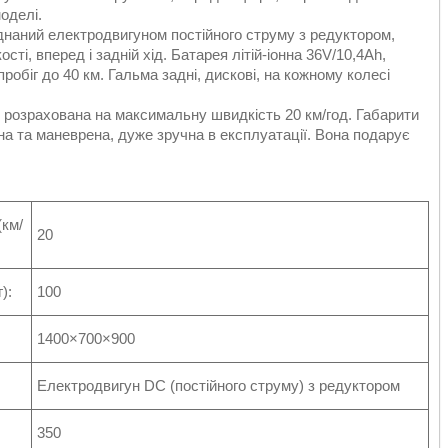
оделі.
днаний електродвигуном постійного струму з редуктором,
ті, вперед і задній хід. Батарея літій-іонна 36V/10,4Ah,
робіг до 40 км. Гальма задні, дискові, на кожному колесі
 і розрахована на максимальну швидкість 20 км/год. Габарити
на та маневрена, дуже зручна в експлуатації. Вона подарує
км/
20
):
100
1400×700×900
Електродвигун DC (постійного струму) з редуктором
350