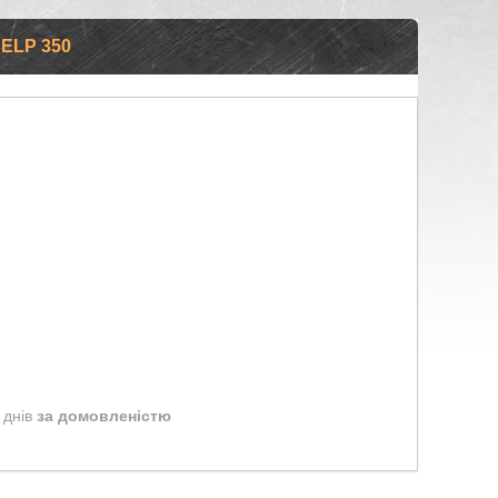
ELP 350
 днів
за домовленістю