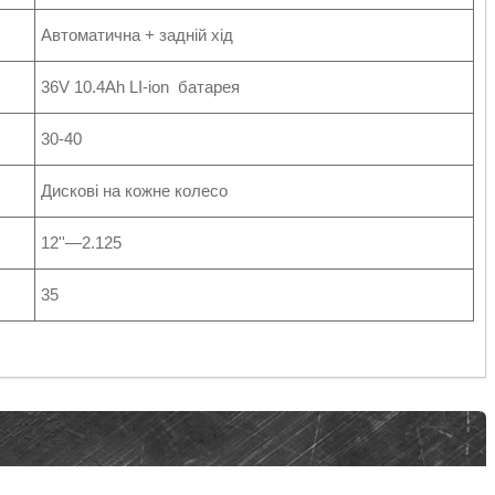
Автоматична + задній хід
36V 10.4Ah LI-ion батарея
30-40
Дискові на кожне колесо
12''—2.125
35