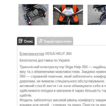
Опис
Характеристики
Електроскутер
VEGA HELP 350
Безплатна доставка по Україні
Триколісний електроскутер Vega Help 350 — надійна
віку та з обмеженими можливостями. Завдяки наявност
350 — справжній помічник, який забезпечить комфортн
дорогами, не вимагає спеціального обслуговування.
активний спосіб життя і не хоче обмежувати себе в 
здійснювати поїздки в магазини й зараз більшість то
щаблів.
Модель забезпечує високий рівень комфорту завдяки
кошики для речей - спереду та ззаду. Проста та зр