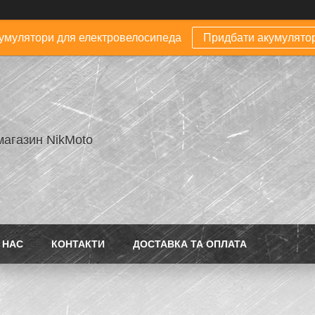
умулятори для електровелосипеда
Придбати акумулято
магазин NikMoto
 НАС
КОНТАКТИ
ДОСТАВКА ТА ОПЛАТА