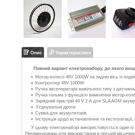
Опис
Характеристики
Повний варіант електронабору, до якого вхо
Мотор-колесо 48V 1000W на задню вісь із подв
Контроллер 48V 1000W
Ручка акселератора важільного типу з датчиком
Ручка гальма з функцією вимкнення мотор-коле
Зарядний пристрій 48 V 2 А для SLA AGM акуму
З'єднувальні дроти
Сумка для акумуляторів
Інструкція щодо встановлення та експлуатації, 
У цьому електронаборі використовується один із
Рекомендовано для використання в гірській місцевос