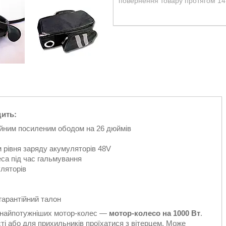
повернення товару протягом 14
дить:
ійним посиленим ободом на 26 дюймів
 рівня заряду акумуляторів 48V
са під час гальмування
ляторів
гарантійний талон
 найпотужніших мотор-колес —
мотор-колесо на 1000 Вт
.
ті або для прихильників проїхатися з вітерцем. Може