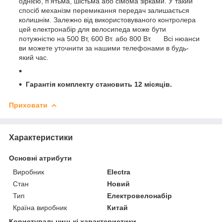
однією, п'ятьма, шістьма або сімома зірками. У такий
спосіб механізм перемикання передач залишається
колишнім. Залежно від використовуваного контролера
цей електронабір для велосипеда може бути
потужністю на 500 Вт, 600 Вт. або 800 Вт. Всі нюанси
ви можете уточнити за нашими телефонами в будь-
який час.
Гарантія комплекту становить 12 місяців.
Приховати
Характеристики
Основні атрибути
Виробник
Electra
Стан
Новий
Тип
Електровелонабір
Країна виробник
Китай
Користувальницькі характеристики