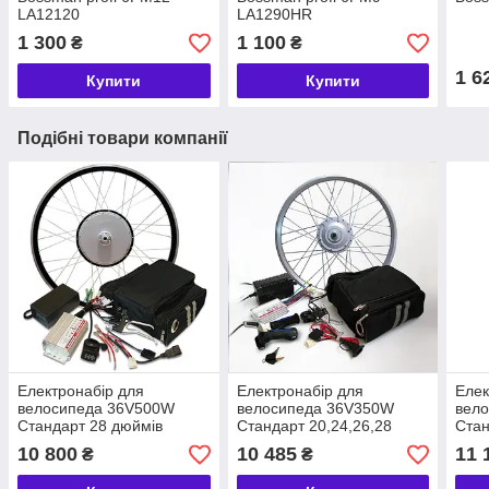
LA12120
LA1290HR
1 300
1 100
₴
₴
1 6
Купити
Купити
Подібні товари компанії
Електронабір для
Електронабір для
Елек
велосипеда 36V500W
велосипеда 36V350W
вел
Стандарт 28 дюймів
Стандарт 20,24,26,28
Стан
передній
дюйма передній
10 800
10 485
11 
₴
₴