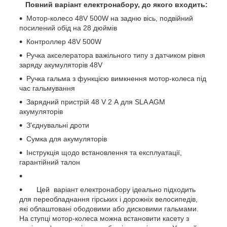
Повний варіант електронабору, до якого входить:
Мотор-колесо 48V 500W на задню вісь, подвійний
посилений обід на 28 дюймів
Контроллер 48V 500W
Ручка акселератора важільного типу з датчиком рівня
заряду акумуляторів 48V
Ручка гальма з функцією вимкнення мотор-колеса під
час гальмування
Зарядний пристрій 48 V 2 А для SLA AGM
акумуляторів
З'єднувальні дроти
Сумка для акумуляторів
Інструкція щодо встановлення та експлуатації,
гарантійний талон
Цей варіант електронабору ідеально підходить
для переобладнання гірських і дорожніх велосипедів,
які облаштовані ободовими або дисковими гальмами.
На ступці мотор-колеса можна встановити касету з