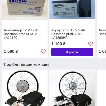
Акумулятор 12 V 12 Ah
Акумулятор 12 V 9 Ah
Акум
Bossman profi 6FM12 —
Bossman profi 6FM9 —
Bos
LA12120
LA1290HR
1 100
₴
1 580
1 6
₴
Купити
Подібні товари компанії