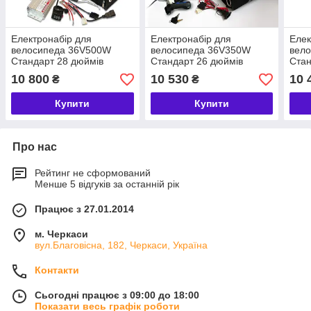
Електронабір для
Електронабір для
Елек
велосипеда 36V500W
велосипеда 36V350W
вел
Стандарт 28 дюймів
Стандарт 26 дюймів
Стан
передній
передній
дюй
10 800
10 530
10 
₴
₴
Купити
Купити
Про нас
Рейтинг не сформований
Менше 5 відгуків за останній рік
Працює з 27.01.2014
м. Черкаси
вул.Благовісна, 182, Черкаси, Україна
Контакти
Сьогодні працює з 09:00 до 18:00
Показати весь графік роботи