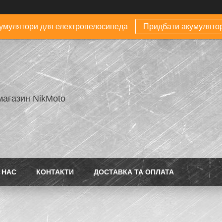
умулятори для електровелосипеда
Придбати акумулято
магазин NikMoto
 НАС
КОНТАКТИ
ДОСТАВКА ТА ОПЛАТА