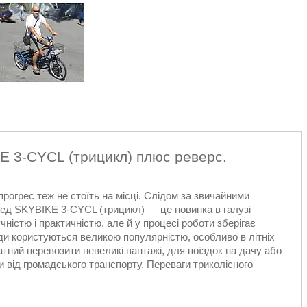
 3-CYCL (трицикл) плюс реверс.
рогрес теж не стоїть на місці. Слідом за звичайними
ед SKYBIKE 3-CYCL (трицикл) — це новинка в галузі
чністю і практичністю, але й у процесі роботи зберігає
ди користуються великою популярністю, особливо в літніх
атний перевозити невеликі вантажі, для поїздок на дачу або
и від громадського транспорту. Переваги триколісного