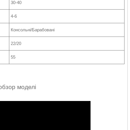
30-40
4-6
Консольні/Барабовані
22/20
55
обзор моделі