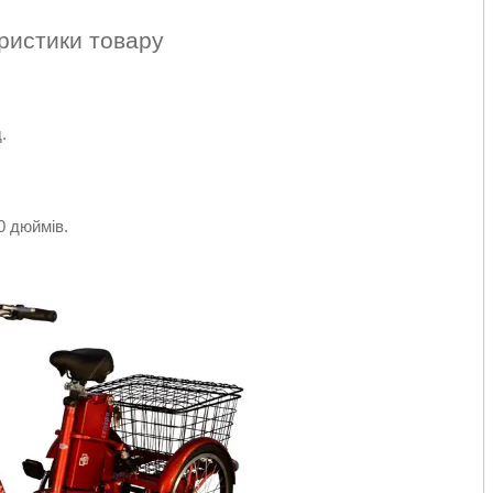
ристики товару
.
0 дюймів.