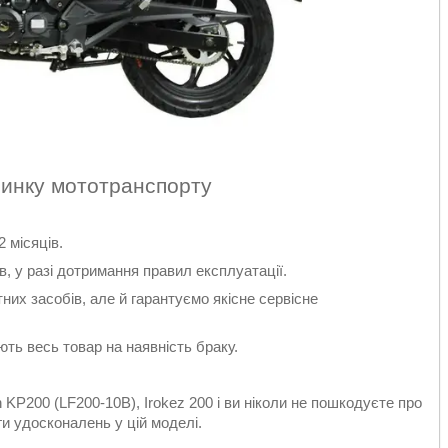
ринку мототранспорту
 місяців.
, у разі дотримання правил експлуатації.
них засобів, але й гарантуємо якісне сервісне
ть весь товар на наявність браку.
P200 (LF200-10B), Irokez 200 і ви ніколи не пошкодуєте про
ги удосконалень у цій моделі.