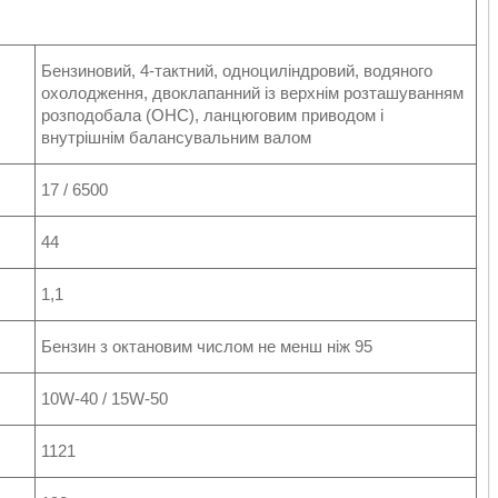
Бензиновий, 4-тактний, одноциліндровий, водяного
охолодження, двоклапанний із верхнім розташуванням
розподобала (OHC), ланцюговим приводом і
внутрішнім балансувальним валом
17 / 6500
44
1,1
Бензин з октановим числом не менш ніж 95
10W-40 / 15W-50
1121