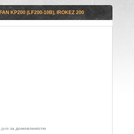
N KP200 (LF200-10B), IROKEZ 200
 днів
за домовленістю