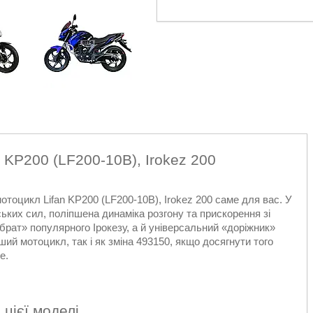
 KP200 (LF200-10B), Irokez 200
отоцикл Lifan KP200 (LF200-10B), Irokez 200 саме для вас. У
ських сил, поліпшена динаміка розгону та прискорення зі
брат» популярного Ірокезу, а й універсальний «доріжник»
рший мотоцикл, так і як зміна 493150, якщо досягнути того
е.
 цієї моделі