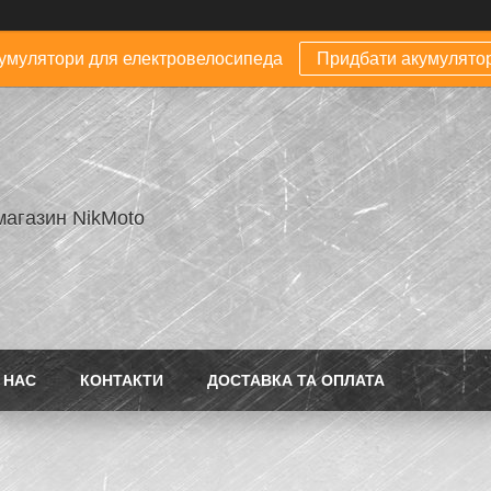
умулятори для електровелосипеда
Придбати акумулято
магазин NikMoto
 НАС
КОНТАКТИ
ДОСТАВКА ТА ОПЛАТА