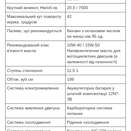
Крутний момент, Нм/об.хв.
20,5 / 7500
Максимальний кут повороту
42
керма, градусів
Паливо, що рекомендується
Бензин з октановим числом
не менш ніж 95 од.
Рекомендований клас
10W-40 / 15W-50
в'язкості масла
Напівсинтетичне масло для
мотоциклетних двигунів (в
залежності від сезонності)
Ступінь стиснення
11,5:1
Об'єм, куб.см
198
Система електроживлення
Акумуляторна батарея у
штатній комплектації 12N7-
3B
Система живлення двигуна
Карбюраторна система
питания
Система охолодження
Рідинне охолодження
Система запалювання
Електронне (DC-CDI подача