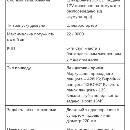
12V живлення на комутатор
безпосередньо від
акумулятора)
Тип запуску двигуна
Электростартер
Максимальна потужність,
22 / 9000
к.с./об.хв.
КПП
6-ти ступінчаста з
багатодисковим зчепленням
у масляній ванні
Тип приводу
Ланцюговий привід.
Маркування приводного
ланцюга – 428HS; Виробник
ланцюга "CHOHO" Кількість
ланок ланцюга - 135.
Кількість зубів передньої та
задньої зірок: 16/49.
Задні гальмівні механізми
Дисковий з однопоршневим
супортом, гідравлічний,
діаметр 220 мм.
Підвіска задня
Маятникова із пружинно-