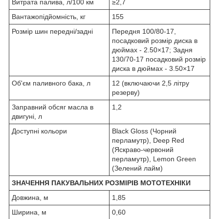
Витрата палива, л/100 км
≥2,7
Вантажопідйомність, кг
155
Розмір шин передні/задні
Передня 100/80-17,
посадковий розмір диска в
дюймах - 2.50×17; Задня
130/70-17 посадковий розмір
диска в дюймах - 3.50×17
Об'єм паливного бака, л
12 (включаючи 2,5 літру
резерву)
Заправний обсяг масла в
1,2
двигуні, л
Доступні кольори
Black Gloss (Чорний
перламутр), Deep Red
(Яскраво-червоний
перламутр), Lemon Green
(Зелений лайм)
ЗНАЧЕННЯ ПАКУВАЛЬНИХ РОЗМІРІВ МОТОТЕХНІКИ
Довжина, м
1,85
Ширина, м
0,60