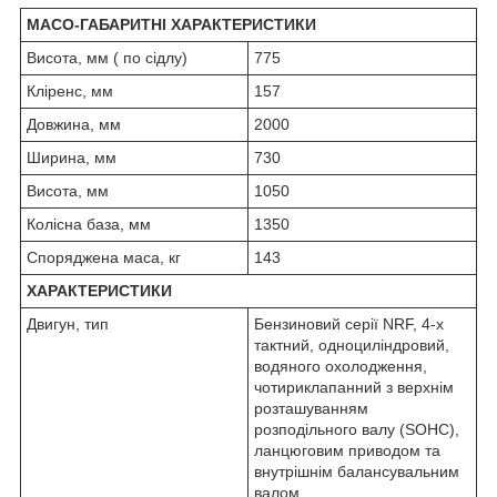
МАСО-ГАБАРИТНІ ХАРАКТЕРИСТИКИ
Висота, мм ( по сідлу)
775
Кліренс, мм
157
Довжина, мм
2000
Ширина, мм
730
Висота, мм
1050
Колісна база, мм
1350
Споряджена маса, кг
143
ХАРАКТЕРИСТИКИ
Двигун, тип
Бензиновий серії NRF, 4-х
тактний, одноциліндровий,
водяного охолодження,
чотириклапанний з верхнім
розташуванням
розподільного валу (SOHC),
ланцюговим приводом та
внутрішнім балансувальним
валом