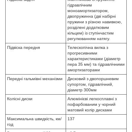
гідравлічним
моноамортизатором,
двопружинна (дві набірні
пружини з різною навивкою,
розділені додатковим
кільцем) із ступінчастим
регулюванням натягу.
Підвіска передня
Телескопічна вилка з
прогресивними
характеристиками (діаметр
пера 35 мм) та гідравлічними
амортизаторами
Передні гальмівні механізми
Дисковий з двопоршневим
супортом, гідравлічний,
діаметр 300мм
Колісні диски
Алюмінієві легкосплавні з
пофарбованим у чорний
матовий колір дисками
Максимальна швидкість, км/
137
год