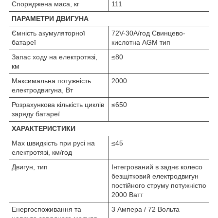
Споряджена маса, кг
111
ПАРАМЕТРИ ДВИГУНА
Ємність акумуляторної
72V-30A/год Свинцево-
батареї
кислотна AGM тип
Запас ходу на електротязі,
≤80
км
Максимальна потужність
2000
електродвигуна, Вт
Розрахункова кількість циклів
≤650
заряду батареї
ХАРАКТЕРИСТИКИ
Max швидкість при русі на
≤45
електротязі, км/год
Двигун, тип
Інтегрований в заднє колесо
безщітковий електродвигун
постійного струму потужністю
2000 Ватт
Енергоспоживання та
3 Ампера / 72 Вольта