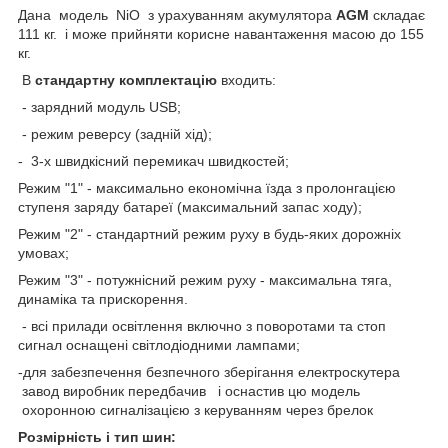
Дана модель NiO з урахуванням акумулятора
AGM
складає
111 кг. і може прийняти корисне навантаження масою до 155
кг.
В
стандартну комплектацію
входить:
- зарядний модуль USB;
- режим реверсу (задній хід);
- 3-х швидкісний перемикач швидкостей;
Режим "1" - максимально економічна їзда з пролонгацією
ступеня заряду батареї (максимальний запас ходу);
Режим "2" - стандартний режим руху в будь-яких дорожніх
умовах;
Режим "3" - потужнісний режим руху - максимальна тяга,
динаміка та прискорення.
- всі прилади освітлення включно з поворотами та стоп
сигнал оснащені світлодіодними лампами;
-для забезпечення безпечного зберігання електроскутера
завод виробник передбачив і оснастив цю модель
охоронною сигналізацією з керуванням через брелок
Розмірність і тип шин: