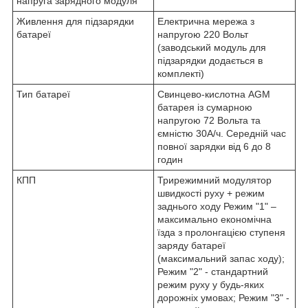
напруга зарядного модуля
Живлення для підзарядки
Електрична мережа з
батареї
напругою 220 Вольт
(заводський модуль для
підзарядки додається в
комплекті)
Тип батареї
Свинцево-кислотна AGM
батарея із сумарною
напругою 72 Вольта та
ємністю 30A/ч. Середній час
повної зарядки від 6 до 8
годин
КПП
Трирежимний модулятор
швидкості руху + режим
заднього ходу Режим "1" –
максимально економічна
їзда з пролонгацією ступеня
заряду батареї
(максимальний запас ходу);
Режим "2" - стандартний
режим руху у будь-яких
дорожніх умовах; Режим "3" -