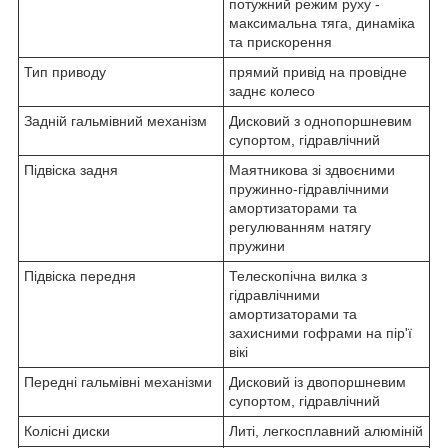
потужний режим руху -
максимальна тяга, динаміка
та прискорення
Тип приводу
прямий привід на провідне
заднє колесо
Задній гальмівний механізм
Дисковий з однопоршневим
супортом, гідравлічний
Підвіска задня
Маятникова зі здвоєними
пружинно-гідравлічними
амортизаторами та
регулюванням натягу
пружини
Підвіска передня
Телескопічна вилка з
гідравлічними
амортизаторами та
захисними гофрами на пір'ї
вікі
Передні гальмівні механізми
Дисковий із двопоршневим
супортом, гідравлічний
Колісні диски
Литі, легкосплавний алюміній