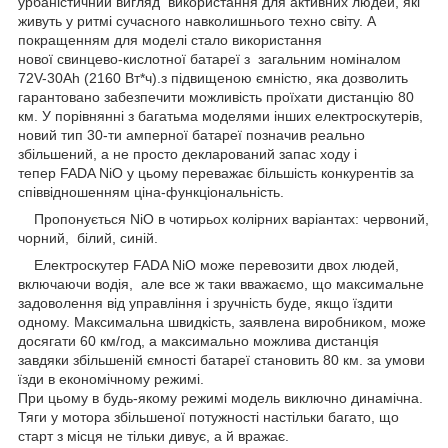
урбаністичний вигляд використання для активних людей, які
живуть у ритмі сучасного навколишнього техно світу. А
покращенням для моделі стало використання
нової свинцево-кислотної батареї з загальним номіналом
72V-30Ah (2160 Вт*ч).з підвищеною ємністю, яка дозволить
гарантовано забезпечити можливість проїхати дистанцію 80
км. У порівнянні з багатьма моделями інших електроскутерів,
новий тип 30-ти амперної батареї позначив реально
збільшений, а не просто декларований запас ходу і
тепер FADA NiO у цьому переважає більшість конкурентів за
співвідношенням ціна-функціональність.
Пропонується NiO в чотирьох колірних варіантах: червоний,
чорний, білий, синій.
Електроскутер FADA NiO може перевозити двох людей,
включаючи водія, але все ж таки вважаємо, що максимальне
задоволення від управління і зручність буде, якщо їздити
одному. Максимальна швидкість, заявлена виробником, може
досягати 60 км/год, а максимально можлива дистанція
завдяки збільшеній ємності батареї становить 80 км. за умови
їзди в економічному режимі.
При цьому в будь-якому режимі модель виключно динамічна.
Тяги у мотора збільшеної потужності настільки багато, що
старт з місця не тільки дивує, а й вражає.