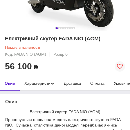
Електричний скутер FADA NIO (AGM)
Немає в наявності
Код: FADA NIO (AGM)
Роздріб
56 100
₴
Опис
Характеристики
Доставка
Оплата
Умови п
Опис
Електричний скутер FADA NIO (AGM)
Пропонується оновлена модель електричного скутера FADA
NiO. Сучасна стилістика даної моделі передбачає якийсь