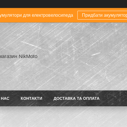
умулятори для електровелосипеда
Придбати акумулято
магазин NikMoto
 НАС
КОНТАКТИ
ДОСТАВКА ТА ОПЛАТА