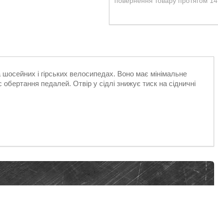
повернення товару протягом 14
шосейних і гірських велосипедах. Воно має мінімальне
 обертання педалей. Отвір у сідлі знижує тиск на сідничні