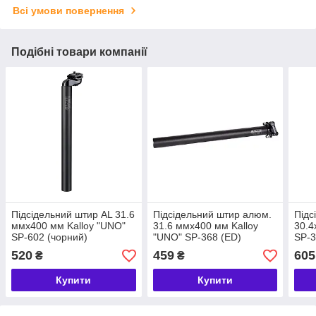
Всі умови повернення
Подібні товари компанії
Підсідельний штир AL 31.6
Підсідельний штир алюм.
Підс
ммx400 мм Kalloy "UNO"
31.6 ммx400 мм Kalloy
30.4
SP-602 (чорний)
"UNO" SP-368 (ED)
SP-3
520
459
605
₴
₴
Купити
Купити