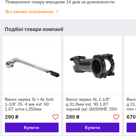
Повернення товару впродовж 14 днів за домовленістю
Всі умови повернення
Подібні товари компанії
Винос керма St + AL fork:
Винос керма AL 1-1/8"
Вино
1-1/8" 25, 4 мм ext: 60
д.31,8мм ext: 90 1,8T
д.31
1,6T шток-L250мм
чорний (м) JIASHIHE JSH-
mm ч
CP+silver JSH-1803
306
M01
290
280
670
₴
₴
Купити
Купити