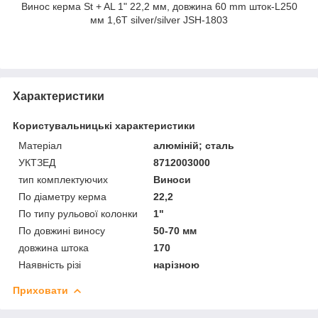
Винос керма St + AL 1" 22,2 мм, довжина 60 mm шток-L250
мм 1,6T silver/silver JSH-1803
Характеристики
Користувальницькі характеристики
Матеріал
алюміній; сталь
УКТЗЕД
8712003000
тип комплектуючих
Виноси
По діаметру керма
22,2
По типу рульової колонки
1"
По довжині виносу
50-70 мм
довжина штока
170
Наявність різі
нарізною
Приховати