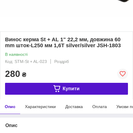
Винос керма St + AL 1" 22,2 мм, довжина 60
mm шток-L250 мм 1,6T silver/silver JSH-1803
В наявності
Код: STM-St + AL-023
Роздріб
280
₴
Купити
Опис
Характеристики
Доставка
Оплата
Умови п
Опис