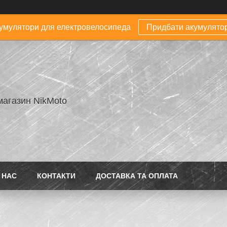
умулятори для електровелосипеда
Придбати акумулято
магазин NikMoto
 НАС
КОНТАКТИ
ДОСТАВКА ТА ОПЛАТА