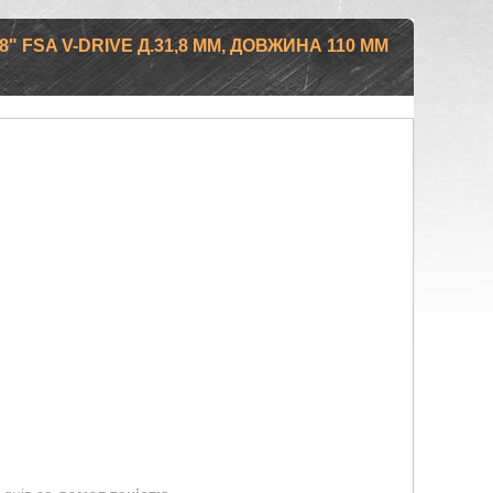
" FSA V-DRIVE Д.31,8 ММ, ДОВЖИНА 110 MM