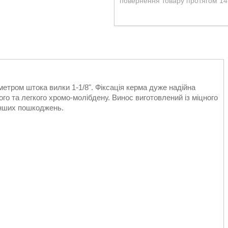
повернення товару протягом 14
етром штока вилки 1-1/8". Фіксація керма дуже надійна
го та легкого хромо-молібдену. Винос виготовлений із міцного
а інших пошкоджень.