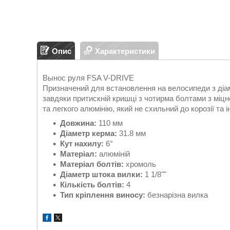
Опис
Характеристики
Вынос руля FSA V-DRIVE
Призначений для встановлення на велосипеди з діам
завдяки притискній кришці з чотирма болтами з міцно
та легкого алюмінію, який не схильний до корозії т
Довжина:
110 мм
Діаметр керма:
31.8 мм
Кут нахилу:
6°
Матеріал:
алюміній
Матеріал болтів:
хромоль
Діаметр штока вилки:
1 1/8""
Кількість болтів:
4
Тип кріплення виносу:
безнарізна вилка