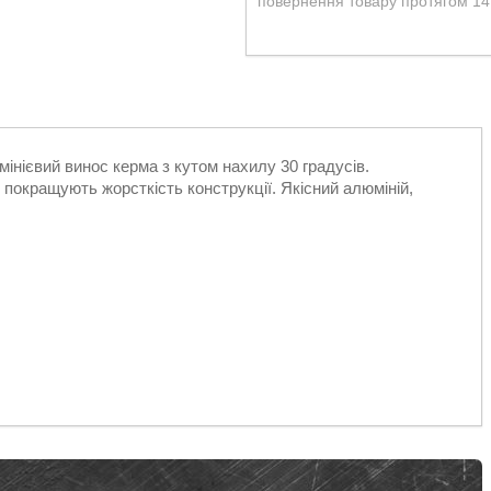
повернення товару протягом 14
інієвий винос керма з кутом нахилу 30 градусів.
я покращують жорсткість конструкції. Якісний алюміній,