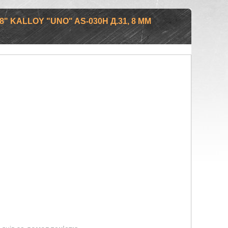
" KALLOY "UNO" AS-030H Д.31, 8 ММ