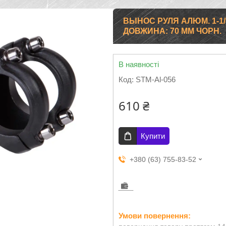
ВЫНОС РУЛЯ АЛЮМ. 1-1/8
ДОВЖИНА: 70 MM ЧОРН.
В наявності
Код:
STM-Al-056
610 ₴
Купити
+380 (63) 755-83-52