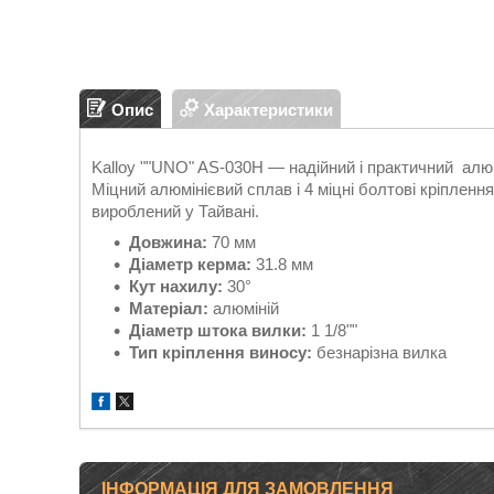
Опис
Характеристики
Kalloy ""UNO" AS-030H — надійний і практичний алюм
Міцний алюмінієвий сплав і 4 міцні болтові кріпленн
вироблений у Тайвані.
Довжина:
70 мм
Діаметр керма:
31.8 мм
Кут нахилу:
30°
Матеріал:
алюміній
Діаметр штока вилки:
1 1/8""
Тип кріплення виносу:
безнарізна вилка
ІНФОРМАЦІЯ ДЛЯ ЗАМОВЛЕННЯ