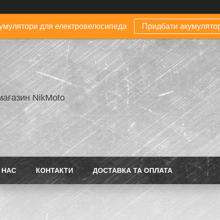
умулятори для електровелосипеда
Придбати акумулято
магазин NikMoto
 НАС
КОНТАКТИ
ДОСТАВКА ТА ОПЛАТА