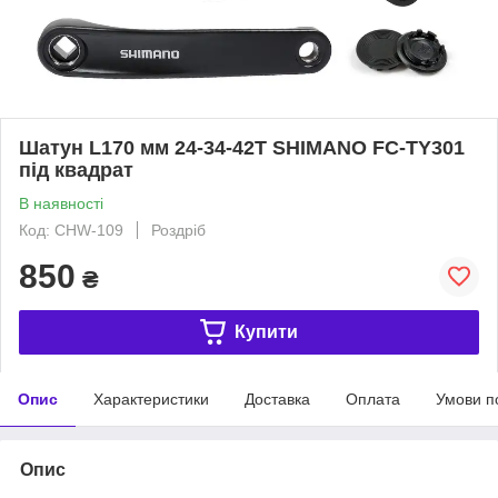
Шатун L170 мм 24-34-42Т SHIMANO FC-TY301
під квадрат
В наявності
Код: CHW-109
Роздріб
850
₴
Купити
Опис
Характеристики
Доставка
Оплата
Умови п
Опис