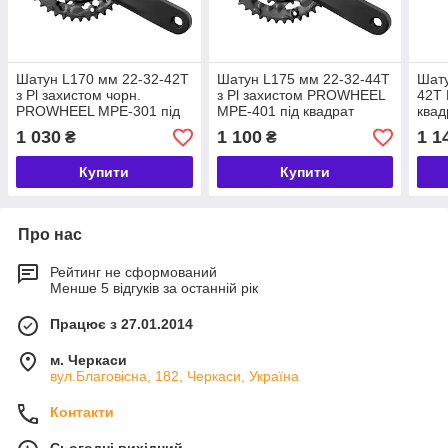
Шатун L170 мм 22-32-42Т
Шатун L175 мм 22-32-44Т
Шату
з Pl захистом чорн.
з Pl захистом PROWHEEL
42Т 
PROWHEEL MPE-301 під
MPE-401 під квадрат
квад
квадрат
(чорн.)
1 030
1 100
1 1
₴
₴
Купити
Купити
Про нас
Рейтинг не сформований
Менше 5 відгуків за останній рік
Працює з 27.01.2014
м. Черкаси
вул.Благовісна, 182, Черкаси, Україна
Контакти