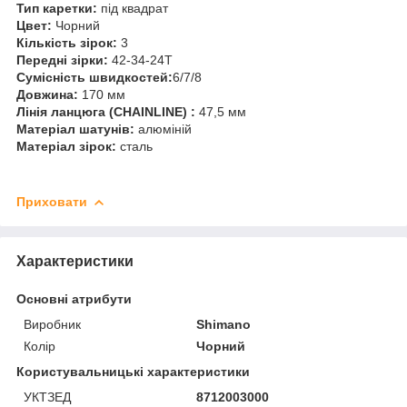
Тип каретки:
під квадрат
Цвет:
Чорний
Кількість зірок:
3
Передні зірки:
42-34-24T
Сумісність швидкостей:
6/7/8
Довжина:
170 мм
Лінія ланцюга (CHAINLINE) :
47,5 мм
Матеріал шатунів:
алюміній
Матеріал зірок:
сталь
Приховати
Характеристики
Основні атрибути
Виробник
Shimano
Колір
Чорний
Користувальницькі характеристики
УКТЗЕД
8712003000