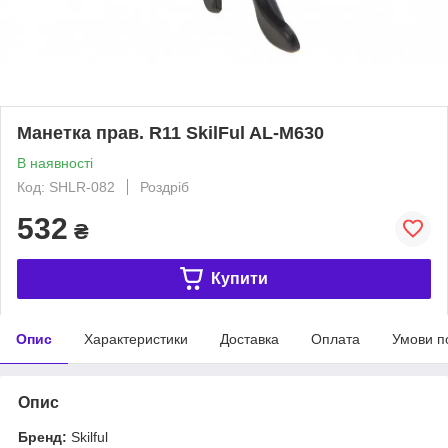
Манетка прав. R11 SkilFul AL-M630
В наявності
Код: SHLR-082
Роздріб
532
₴
Купити
Опис
Характеристики
Доставка
Оплата
Умови п
Опис
Бренд:
Skilful