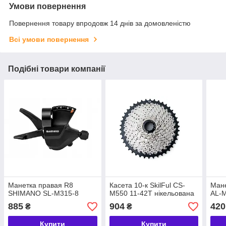
Умови повернення
Повернення товару впродовж 14 днів за домовленістю
Всі умови повернення
Подібні товари компанії
Манетка правая R8
Касета 10-к SkilFul CS-
Мане
SHIMANO SL-M315-8
M550 11-42T нікельована
AL-
885
904
420
₴
₴
Купити
Купити