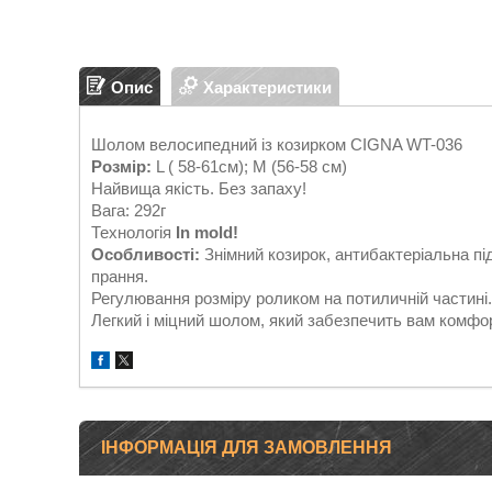
Опис
Характеристики
Шолом велосипедний із козирком CIGNA WT-036
Розмір:
L ( 58-61см); М (56-58 см)
Найвища якість. Без запаху!
Вага: 292г
Технологія
In mold!
Особливості:
Знімний козирок, антибактеріальна пі
прання.
Регулювання розміру роликом на потиличній частині.
Легкий і міцний шолом, який забезпечить вам комфорт
ІНФОРМАЦІЯ ДЛЯ ЗАМОВЛЕННЯ