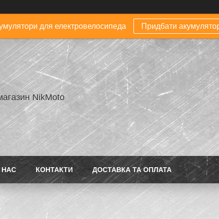
умулятори для електровелосипеда
Придбати акумулято
магазин NikMoto
 НАС
КОНТАКТИ
ДОСТАВКА ТА ОПЛАТА