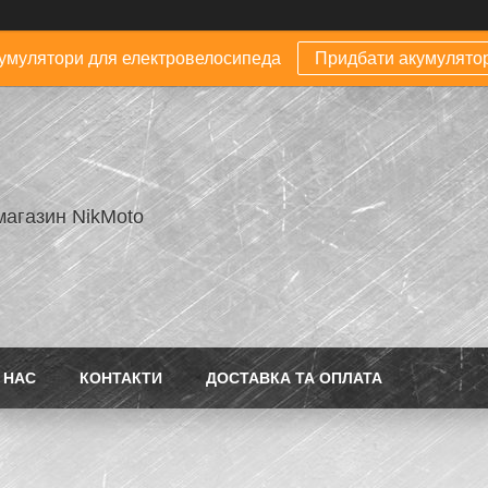
умулятори для електровелосипеда
Придбати акумулято
магазин NikMoto
 НАС
КОНТАКТИ
ДОСТАВКА ТА ОПЛАТА