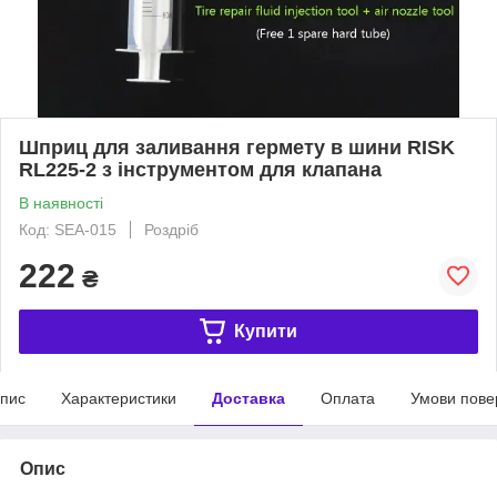
Шприц для заливання гермету в шини RISK
RL225-2 з інструментом для клапана
В наявності
Код: SEA-015
Роздріб
222
₴
Купити
пис
Характеристики
Доставка
Оплата
Умови пове
Опис