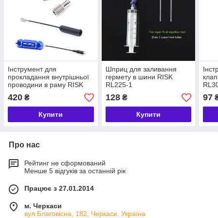
Інструмент для
Шприц для заливання
Інст
прокладання внутрішньої
гермету в шини RISK
клап
проводини в раму RISK
RL225-1
RL3
RL217
420
128
97
₴
₴
Купити
Купити
Про нас
Рейтинг не сформований
Менше 5 відгуків за останній рік
Працює з 27.01.2014
м. Черкаси
вул.Благовісна, 182, Черкаси, Україна