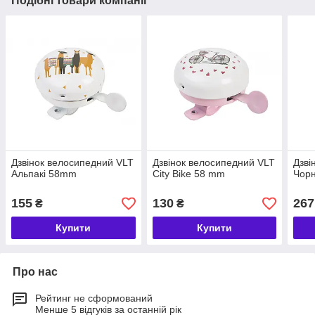
Подібні товари компанії
Дзвінок велосипедний VLT
Дзвінок велосипедний VLT
Дзві
Альпакі 58mm
City Bike 58 mm
Чорн
155
130
267
₴
₴
Купити
Купити
Про нас
Рейтинг не сформований
Менше 5 відгуків за останній рік