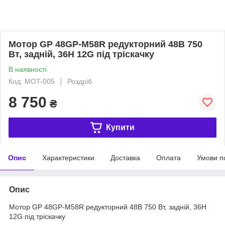
Мотор GP 48GP-M58R редукторний 48В 750
Вт, задній, 36H 12G під тріскачку
В наявності
Код: MOT-005
Роздріб
8 750
₴
Купити
Опис
Характеристики
Доставка
Оплата
Умови п
Опис
Мотор GP 48GP-M58R редукторний 48В 750 Вт, задній, 36H
12G під тріскачку