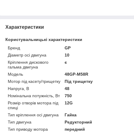
Характеристики
Користувальницькі характеристики
Бренд
GP
Діаметр осі двигуна
10
Кріплення дискового
є
гальма двигуна
Модель
48GP-M58R
Мотор під касету/трищетку
Під трищетку
Напруга, В
48
Номінальна потужність, Вт
750
Розмір отворів мотора під
12G
спиці
Тип кріплення осі двигуна
Гайка
Тип двигуна
Редукторний
Тип приводу мотора
передний