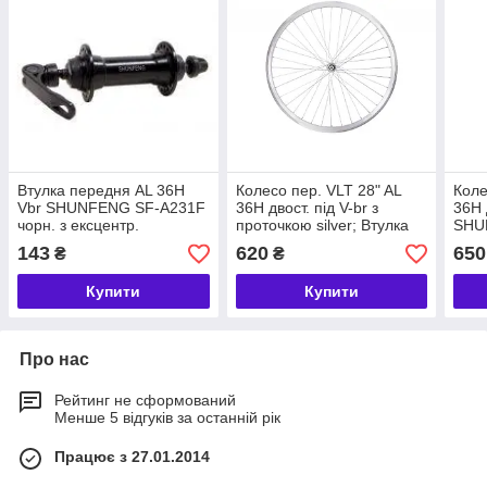
Втулка передня AL 36H
Колесо пер. VLT 28" AL
Коле
Vbr SHUNFENG SF-A231F
36H двост. під V-br з
36H 
чорн. з ексцентр.
проточкою silver; Втулка
SHU
SHUNFENG SF-HB03F на
диск
143
620
650
₴
₴
гайках
Купити
Купити
Про нас
Рейтинг не сформований
Менше 5 відгуків за останній рік
Працює з 27.01.2014