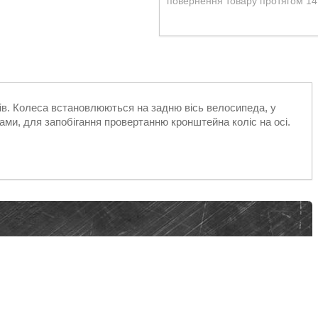
повернення товару протягом 14
ів. Колеса встановлюються на задню вісь велосипеда, у
рами, для запобігання провертанню кронштейна коліс на осі.