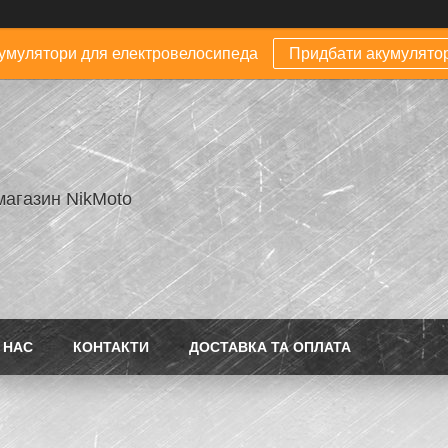
умулятори для електровелосипеда
Придбати акумулято
магазин NikMoto
 НАС
КОНТАКТИ
ДОСТАВКА ТА ОПЛАТА