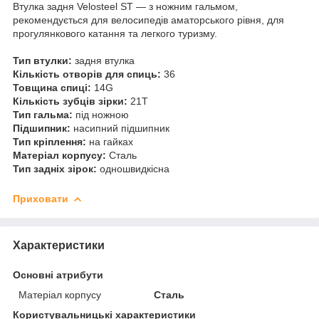
Втулка задня Velosteel ST — з ножним гальмом,
рекомендується для велосипедів аматорського рівня, для
прогулянкового катання та легкого туризму.
Тип втулки:
задня втулка
Кількість отворів для спиць:
36
Товщина спиці:
14G
Кількість зубців зірки:
21Т
Тип гальма:
під ножною
Підшипник:
насипний підшипник
Тип кріплення:
на гайках
Матеріал корпусу:
Сталь
Тип задніх зірок:
одношвидкісна
Приховати
Характеристики
Основні атрибути
Матеріал корпусу
Сталь
Користувальницькі характеристики