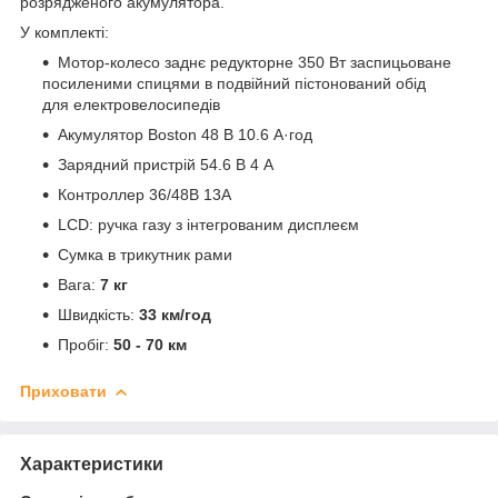
розрядженого акумулятора.
У комплекті:
Мотор-колесо заднє редукторне 350 Вт заспицьоване
посиленими спицями в подвійний пістонований обід
для електровелосипедів
Акумулятор Boston 48 В 10.6 А·год
Зарядний пристрій 54.6 В 4 А
Контроллер 36/48В 13А
LCD: ручка газу з інтегрованим дисплеєм
Сумка в трикутник рами
Вага:
7
кг
Швидкість:
33
км/год
Пробіг:
50 - 70
км
Приховати
Характеристики