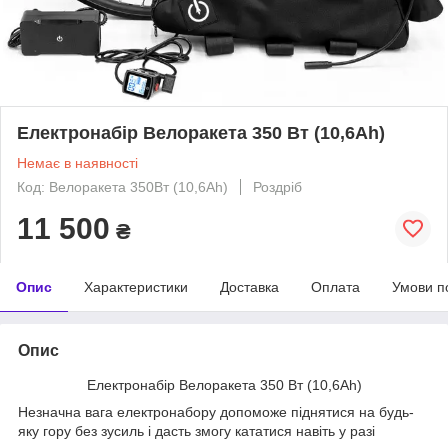
Електронабір Велоракета 350 Вт (10,6Ah)
Немає в наявності
Код: Велоракета 350Вт (10,6Ah)
Роздріб
11 500
₴
Опис
Характеристики
Доставка
Оплата
Умови п
Опис
Електронабір Велоракета 350 Вт (10,6Ah)
Незначна вага електронабору допоможе піднятися на будь-
яку гору без зусиль і дасть змогу кататися навіть у разі