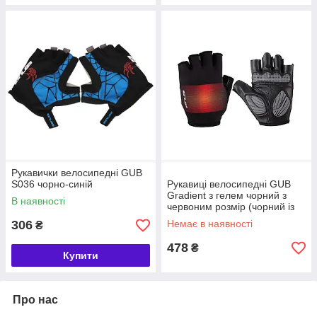
Рукавички велосипедні GUB
S036 чорно-синій
Рукавиці велосипедні GUB
Gradient з гелем чорний з
В наявності
червоним розмір (чорний із
червоним)
306
Немає в наявності
₴
478
₴
Купити
Про нас