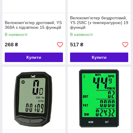
Велокомп'ютер бездротовий,
Велокомп'ютер дротовий, YS
YS 258С (з температурою) 19
368А з підсвіткою 15 функцій
функцій
В наявності
В наявності
268
517
₴
₴
Купити
Купити