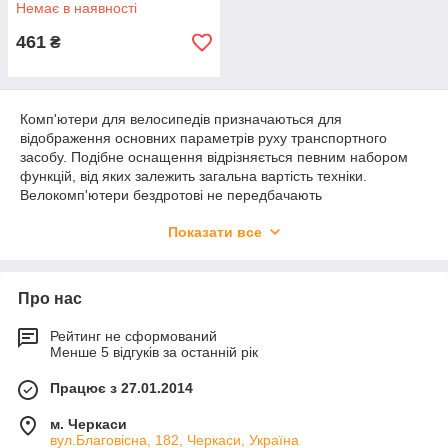
Немає в наявності
461
₴
Комп'ютери для велосипедів призначаються для
відображення основних параметрів руху транспортного
засобу. Подібне оснащення відрізняється певним набором
функцій, від яких залежить загальна вартість техніки.
Велокомп'ютери бездротові не передбачають
безпосереднього приєднання, а дані передаються за
Показати все
допомогою радіохвиль. В інтернет-магазині NikMoto можна
придбати моделі з підсвічуванням і сонячною батареєю для
харчування. Велокомп'ютери відрізняються бездоганною
якістю і тривалої успішної експлуатацією.
Про нас
Головні переваги бездротових
велокомп'ютерів
Рейтинг не сформований
Менше 5 відгуків за останній рік
Мають функцію пам'яті, яка дозволяє зберегти дані
Працює з 27.01.2014
при зміні батареї.
Велокомп'ютери дозволяють відстежити зміни
м. Черкаси
швидкості в дорозі.
вул.Благовісна, 182, Черкаси, Україна