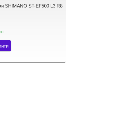
ки SHIMANO ST-EF500 L3 R8
ті
пити