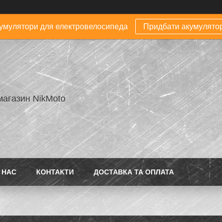
умулятори для електровелосипеда
Придбати акумулято
магазин NikMoto
 НАС
КОНТАКТИ
ДОСТАВКА ТА ОПЛАТА